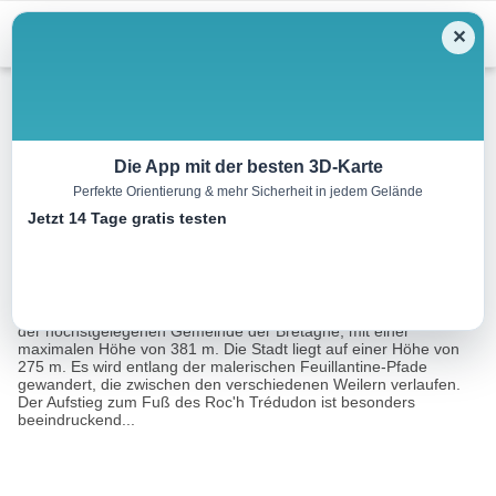
Menu
✕
Mountainbike
Die App mit der besten 3D-Karte
Perfekte Orientierung & mehr Sicherheit in jedem Gelände
La Feuillée Rundfahrt
Jetzt 14 Tage gratis testen
26.0 km
02:30 h
400 m
400 m
Eine Tour von:
RealityMap
Die Route befindet sich nördlich des Lac Saint Michel, im Gebiet
der höchstgelegenen Gemeinde der Bretagne, mit einer
maximalen Höhe von 381 m. Die Stadt liegt auf einer Höhe von
275 m. Es wird entlang der malerischen Feuillantine-Pfade
gewandert, die zwischen den verschiedenen Weilern verlaufen.
Der Aufstieg zum Fuß des Roc'h Trédudon ist besonders
beeindruckend...