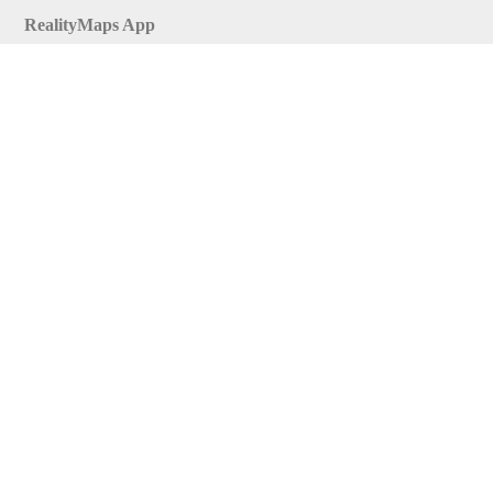
RealityMaps App
Tourenplaner
Touren finden
Shop
Touren entdecken
Schönste Wandertouren
Top-Touren
Top-Regionen
Skitouren
Infos & Service
News
FAQs
Über uns