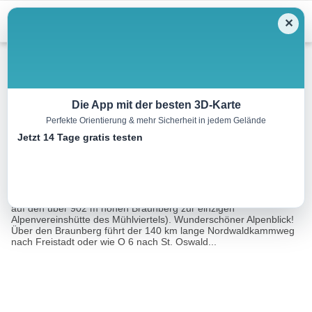
Menu
✕
Wandern
Die App mit der besten 3D-Karte
Perfekte Orientierung & mehr Sicherheit in jedem Gelände
La 7 Braunberg
Jetzt 14 Tage gratis testen
5.0 km
01:51 h
358 m
39 m
Eine Tour von:
TOURDATA
Eine vielbekannte, beliebte, aber etwas steilere Wanderung führt
auf den über 902 m hohen Braunberg zur einzigen
Alpenvereinshütte des Mühlviertels). Wunderschöner Alpenblick!
Über den Braunberg führt der 140 km lange Nordwaldkammweg
nach Freistadt oder wie O 6 nach St. Oswald...