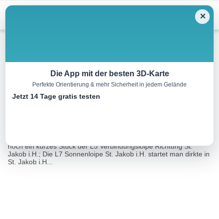
Menu
✕
Langlauf
Die App mit der besten 3D-Karte
Perfekte Orientierung & mehr Sicherheit in jedem Gelände
L7 Sonnenloipe St. Jakob i.H.
Jetzt 14 Tage gratis testen
4.2 km
07:00 h
60 m
m
Eine Tour von:
Contwise
Wenn man bei der Bergbahn Pillersee einsteigt, läuft man zuerst
noch ein kurzes Stück der L5 Verbindungsloipe Richtung St.
Jakob i.H.; Die L7 Sonnenloipe St. Jakob i.H. startet man dirkte in
St. Jakob i.H...