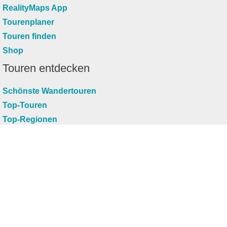
RealityMaps App
Tourenplaner
Touren finden
Shop
Touren entdecken
Schönste Wandertouren
Top-Touren
Top-Regionen
Skitouren
Infos & Service
News
FAQs
Über uns