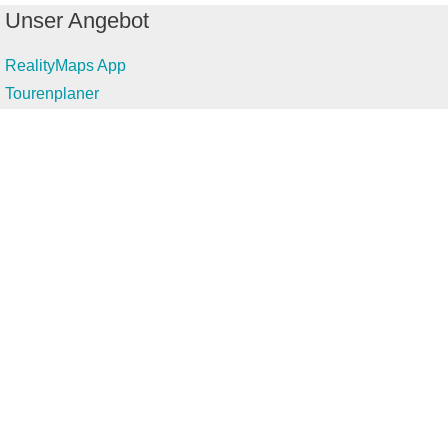
Unser Angebot
RealityMaps App
Tourenplaner
Touren finden
Shop
Touren entdecken
Schönste Wandertouren
Top-Touren
Top-Regionen
Skitouren
Infos & Service
News
FAQs