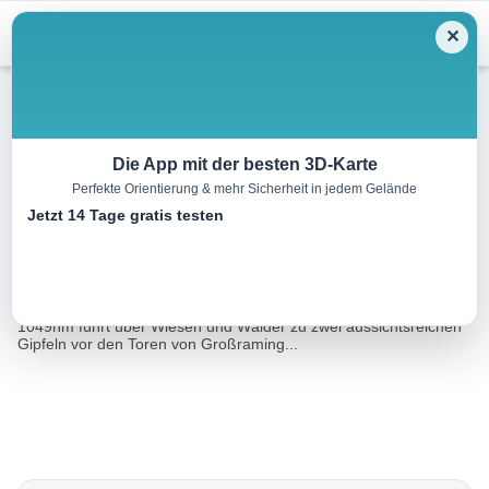
Menu
✕
Wandern
Die App mit der besten 3D-Karte
Perfekte Orientierung & mehr Sicherheit in jedem Gelände
L4 Hieslberg-Rotstein Trail
Jetzt 14 Tage gratis testen
16.4 km
03:40 h
1056 m
1056 m
Eine Tour von:
TOURDATA
Beschreibung:Dieser Rundkurs mit einer Länge von 15,8km und
1049hm führt über Wiesen und Wälder zu zwei aussichtsreichen
Gipfeln vor den Toren von Großraming...