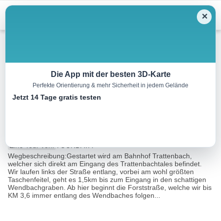
Menu
✕
Wandern
Die App mit der besten 3D-Karte
Perfekte Orientierung & mehr Sicherheit in jedem Gelände
L2 Bahnhof Trattenbach –
Jetzt 14 Tage gratis testen
Wendbach Trail
8.9 km
02:55 h
343 m
343 m
Eine Tour von:
TOURDATA
Wegbeschreibung:Gestartet wird am Bahnhof Trattenbach,
welcher sich direkt am Eingang des Trattenbachtales befindet.
Wir laufen links der Straße entlang, vorbei am wohl größten
Taschenfeitel, geht es 1,5km bis zum Eingang in den schattigen
Wendbachgraben. Ab hier beginnt die Forststraße, welche wir bis
KM 3,6 immer entlang des Wendbaches folgen...