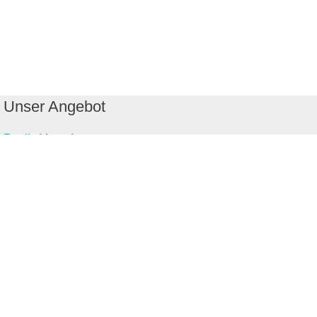
Unser Angebot
RealityMaps App
Tourenplaner
Touren finden
Shop
Touren entdecken
Schönste Wandertouren
Top-Touren
Top-Regionen
Skitouren