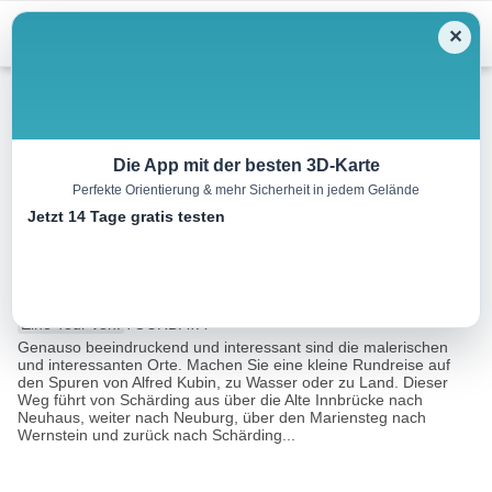
Menu
✕
Wandern
Die App mit der besten 3D-Karte
Perfekte Orientierung & mehr Sicherheit in jedem Gelände
Kubin Kunst- und Naturweg
Jetzt 14 Tage gratis testen
am Unteren Inn
9.6 km
02:32 h
140 m
11 m
Eine Tour von:
TOURDATA
Genauso beeindruckend und interessant sind die malerischen
und interessanten Orte. Machen Sie eine kleine Rundreise auf
den Spuren von Alfred Kubin, zu Wasser oder zu Land. Dieser
Weg führt von Schärding aus über die Alte Innbrücke nach
Neuhaus, weiter nach Neuburg, über den Mariensteg nach
Wernstein und zurück nach Schärding...