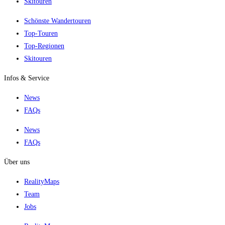
Skitouren
Schönste Wandertouren
Top-Touren
Top-Regionen
Skitouren
Infos & Service
News
FAQs
News
FAQs
Über uns
RealityMaps
Team
Jobs