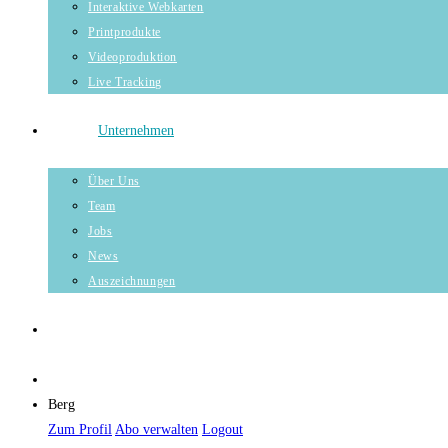
Interaktive Webkarten
Printprodukte
Videoproduktion
Live Tracking
Unternehmen
Über Uns
Team
Jobs
News
Auszeichnungen
Berg
Zum Profil
Abo verwalten
Logout