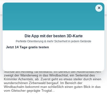
Menu
✕
Wandern
Die App mit der besten 3D-Karte
Perfekte Orientierung & mehr Sicherheit in jedem Gelände
Krimmler Tauern (Übergang)
Jetzt 14 Tage gratis testen
18.4 km
06:30 h
1002 m
1032 m
Eine Tour von:
Outdooractive
Vom Krimmler Tauernhaus geht es zuerst noch ca. eine halbe
Stunde am Almweg Tal einwärts. Im Bereich der Außerunlaß Alm
zweigt der Wanderweg in das Windbachtal, ein Seitental des
Krimmler Achentals, ab. Zuerst geht es etwas steiler durch einen
wunderschönen Zirbenwald bergauf. Im Bereich der
Windbachalm bekommt man schließlich einen guten Blick in das
vom Gletscher geprägte Trogtal...