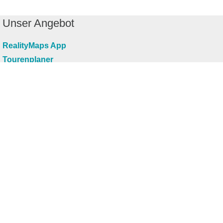
Unser Angebot
RealityMaps App
Tourenplaner
Touren finden
Shop
Touren entdecken
Schönste Wandertouren
Top-Touren
Top-Regionen
Skitouren
Infos & Service
News
FAQs