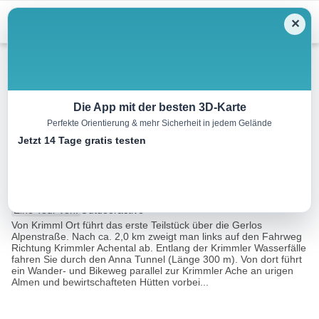
Menu
✕
Mountainbike
Die App mit der besten 3D-Karte
Perfekte Orientierung & mehr Sicherheit in jedem Gelände
Krimmler Achental –
Jetzt 14 Tage gratis testen
Windbachtal
19.6 km
03:15 h
810 m
m
Eine Tour von:
Outdooractive
Von Krimml Ort führt das erste Teilstück über die Gerlos
Alpenstraße. Nach ca. 2,0 km zweigt man links auf den Fahrweg
Richtung Krimmler Achental ab. Entlang der Krimmler Wasserfälle
fahren Sie durch den Anna Tunnel (Länge 300 m). Von dort führt
ein Wander- und Bikeweg parallel zur Krimmler Ache an urigen
Almen und bewirtschafteten Hütten vorbei...