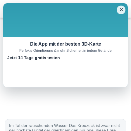
Menu
✕
Wandern
Die App mit der besten 3D-Karte
Perfekte Orientierung & mehr Sicherheit in jedem Gelände
Kreuzeck, 2701 m
Jetzt 14 Tage gratis testen
13.3 km
06:45 h
1226 m
1226 m
Eine Tour von:
Rother Wanderführer Kärnten (Evamaria Wecker)
..
Im Tal der rauschenden Wasser Das Kreuzeck ist zwar nicht
der höchste Gipfel der gleichnamigen Gruppe, diese Ehre