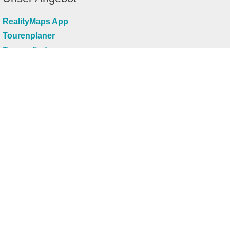
RealityMaps App
Tourenplaner
Touren finden
Shop
Touren entdecken
Schönste Wandertouren
Top-Touren
Top-Regionen
Skitouren
Infos & Service
News
FAQs
Über uns