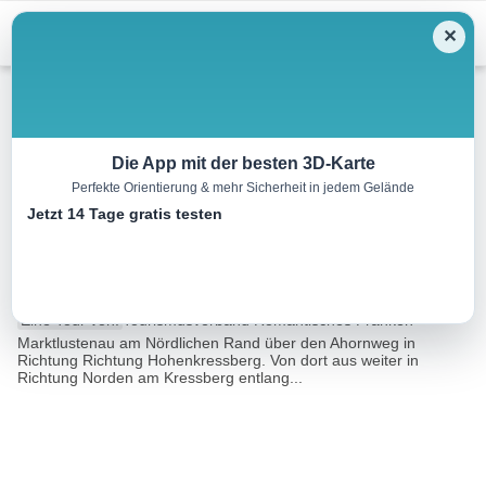
Menu
✕
Radtour
Die App mit der besten 3D-Karte
Perfekte Orientierung & mehr Sicherheit in jedem Gelände
Kressberg – Mosbach
Jetzt 14 Tage gratis testen
(Feuchtwangen)
11.0 km
00:50 h
151 m
160 m
Eine Tour von:
Tourismusverband Romantisches Franken
Marktlustenau am Nördlichen Rand über den Ahornweg in
Richtung Richtung Hohenkressberg. Von dort aus weiter in
Richtung Norden am Kressberg entlang...