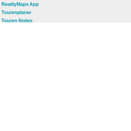
RealityMaps App
Tourenplaner
Touren finden
Shop
Touren entdecken
Schönste Wandertouren
Top-Touren
Top-Regionen
Skitouren
Infos & Service
News
FAQs
Über uns