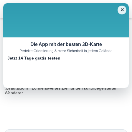
Menu
✕
Wandern
Die App mit der besten 3D-Karte
Perfekte Orientierung & mehr Sicherheit in jedem Gelände
Kraftweg – Kreuzweg
Jetzt 14 Tage gratis testen
1.6 km
00:45 h
90 m
82 m
Eine Tour von:
Datacycle
Spaziergang zum ungewöhnlich Nord-Süd ausgerichteten
„Drautaldom“. Lohnenswertes Ziel für den kulturbegeisterten
Wanderer...