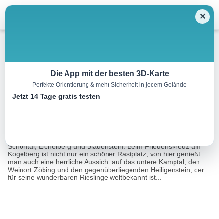
Menu
✕
Wandern
Die App mit der besten 3D-Karte
Perfekte Orientierung & mehr Sicherheit in jedem Gelände
Kogelbergweg, Nr. 67
Jetzt 14 Tage gratis testen
5.4 km
01:25 h
110 m
110 m
Eine Tour von:
Outdooractive
Leichte Wanderung durch die Weingärten der Rieden Kogelberg,
Schöntal, Eichelberg und Blauenstein. Beim Friedenskreuz am
Kogelberg ist nicht nur ein schöner Rastplatz, von hier genießt
man auch eine herrliche Aussicht auf das untere Kamptal, den
Weinort Zöbing und den gegenüberliegenden Heiligenstein, der
für seine wunderbaren Rieslinge weltbekannt ist...