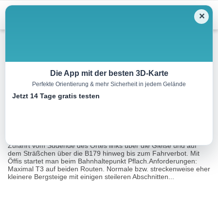
Menu
✕
Wandern
Die App mit der besten 3D-Karte
Perfekte Orientierung & mehr Sicherheit in jedem Gelände
Koflerjoch, 1863 m
Jetzt 14 Tage gratis testen
9.4 km
04:40 h
968 m
968 m
Eine Tour von:
Rother Wanderführer Allgäu 2 (Mark Zahel)
Ausgangspunkt: Parkplatz Säulinghaus, ca. 895 m, bei Pflach.
Zufahrt vom Südende des Ortes links über die Gleise und auf
dem Sträßchen über die B179 hinweg bis zum Fahrverbot. Mit
Öffis startet man beim Bahnhaltepunkt Pflach.Anforderungen:
Maximal T3 auf beiden Routen. Normale bzw. streckenweise eher
kleinere Bergsteige mit einigen steileren Abschnitten...