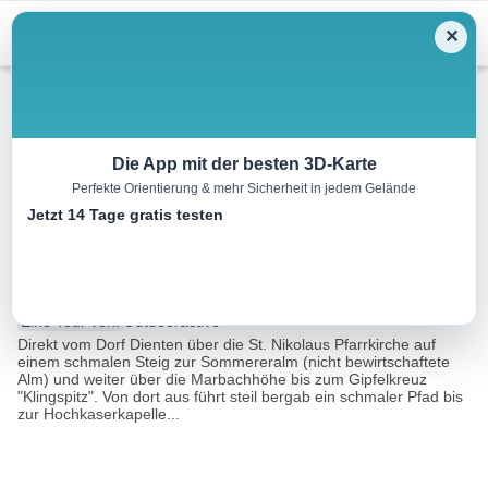
Menu
✕
Wandern
Die App mit der besten 3D-Karte
Perfekte Orientierung & mehr Sicherheit in jedem Gelände
Königsstrecke für Sportliche
Jetzt 14 Tage gratis testen
in Dienten – KLINGSPITZ
12.9 km
06:00 h
935 m
935 m
Eine Tour von:
Outdooractive
Direkt vom Dorf Dienten über die St. Nikolaus Pfarrkirche auf
einem schmalen Steig zur Sommereralm (nicht bewirtschaftete
Alm) und weiter über die Marbachhöhe bis zum Gipfelkreuz
"Klingspitz". Von dort aus führt steil bergab ein schmaler Pfad bis
zur Hochkaserkapelle...