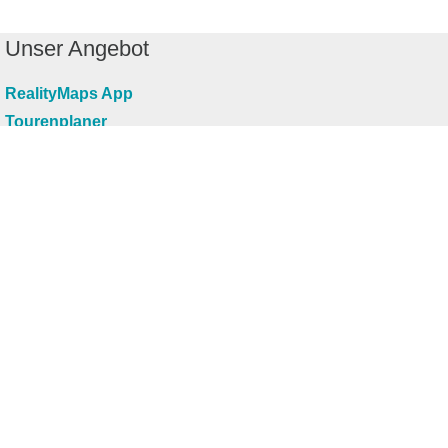
Unser Angebot
RealityMaps App
Tourenplaner
Touren finden
Shop
Touren entdecken
Schönste Wandertouren
Top-Touren
Top-Regionen
Skitouren
Infos & Service
News