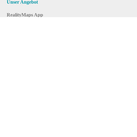
Unser Angebot
RealityMaps App
Tourenplaner
Touren finden
Shop
Touren entdecken
Schönste Wandertouren
Top-Touren
Top-Regionen
Skitouren
Infos & Service
News
FAQs