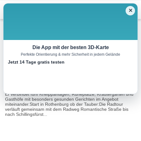
Menu
✕
Radtour
Die App mit der besten 3D-Karte
Perfekte Orientierung & mehr Sicherheit in jedem Gelände
Kneippradweg – Rundtour
Jetzt 14 Tage gratis testen
72.0 km
04:45 h
345 m
607 m
Eine Tour von:
Tourismusverband Romantisches Franken
Der Kneipp® Radweg ist ein rund 73 Kilometer langer Rundweg.
Er verbindet fünf Kneippanlagen, Ruheplätze, Kräutergärten und
Gasthöfe mit besonders gesunden Gerichten im Angebot
miteinander.Start in Rothenburg ob der Tauber:Die Radtour
verläuft gemeinsam mit dem Radweg Romantische Straße bis
nach Schillingsfürst...