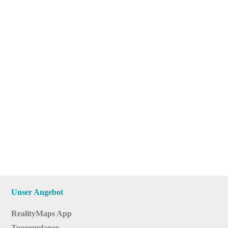
Unser Angebot
RealityMaps App
Tourenplaner