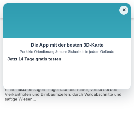
Menu
✕
Radtour
Die App mit der besten 3D-Karte
Perfekte Orientierung & mehr Sicherheit in jedem Gelände
Kletzenbirn-Radroute
Jetzt 14 Tage gratis testen
11.3 km
01:00 h
215 m
212 m
Eine Tour von:
Outdooractive
Eine Radroute durch das "g´schupfte Mostviertel" wie die
Einheimischen sagen. Hügel rauf und runter, vorbei bei den
Vierkanthöfen und Birnbaumzeilen, durch Waldabschnitte und
saftige Wiesen...