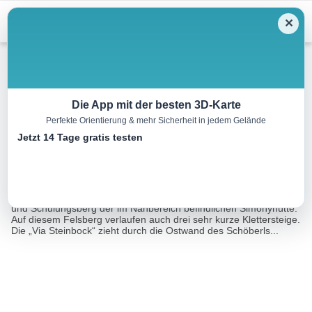
Menu
✕
Klettersteig
Die App mit der besten 3D-Karte
Perfekte Orientierung & mehr Sicherheit in jedem Gelände
Klettersteig “Via Steinbock”
Jetzt 14 Tage gratis testen
0.1 km
00:30 h
120 m
m
Eine Tour von:
TOURDATA
Klettersteig mit AussichtDer Schöberl ist quasi der Kletterübungs-
und Schulungsberg der im Nahbereich befindlichen Simonyhütte.
Auf diesem Felsberg verlaufen auch drei sehr kurze Klettersteige.
Die „Via Steinbock“ zieht durch die Ostwand des Schöberls...