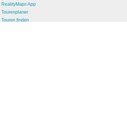
RealityMaps App
Tourenplaner
Touren finden
Shop
Touren entdecken
Schönste Wandertouren
Top-Touren
Top-Regionen
Skitouren
Infos & Service
News
FAQs
Über uns