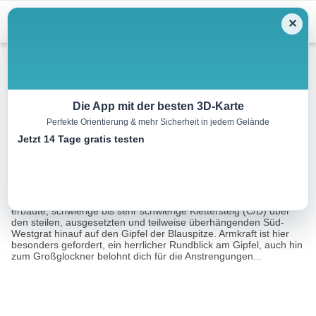
Menu
✕
Klettersteig
Die App mit der besten 3D-Karte
Perfekte Orientierung & mehr Sicherheit in jedem Gelände
Klettersteig Blauspitze
Jetzt 14 Tage gratis testen
5.8 km
00:20 h
m
m
Eine Tour von:
Contwise
Kurz und knackig führt der 2006 von den Kalser Bergführern
erbaute, schwierige bis sehr schwierige Klettersteig (C/D) über
den steilen, ausgesetzten und teilweise überhängenden Süd-
Westgrat hinauf auf den Gipfel der Blauspitze. Armkraft ist hier
besonders gefordert, ein herrlicher Rundblick am Gipfel, auch hin
zum Großglockner belohnt dich für die Anstrengungen...