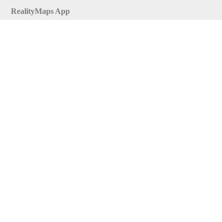
RealityMaps App
Tourenplaner
Touren finden
Shop
Touren entdecken
Schönste Wandertouren
Top-Touren
Top-Regionen
Skitouren
Infos & Service
News
FAQs
Über uns