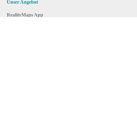
Unser Angebot
RealityMaps App
Tourenplaner
Touren finden
Shop
Touren entdecken
Schönste Wandertouren
Top-Touren
Top-Regionen
Skitouren
Infos & Service
News
FAQs