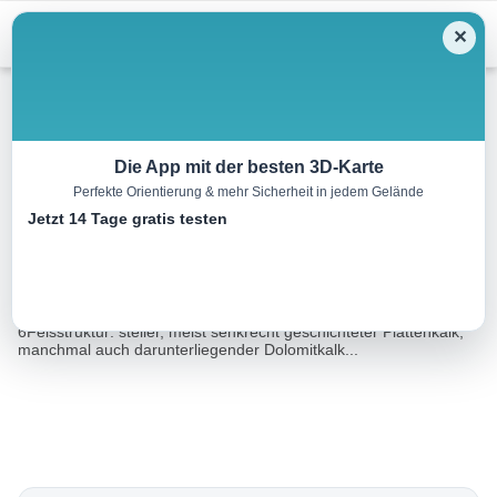
Menu
✕
Klettersteig
Die App mit der besten 3D-Karte
Perfekte Orientierung & mehr Sicherheit in jedem Gelände
Klettergarten Kampermauer
Jetzt 14 Tage gratis testen
0.2 km
00:06 h
76 m
m
Eine Tour von:
TOURDATA
Schwierigkeit: von 3 bis 9, Großteil der Sportkletterrouten bis
6Felsstruktur: steiler, meist senkrecht geschichteter Plattenkalk,
manchmal auch darunterliegender Dolomitkalk...