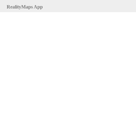
RealityMaps App
Tourenplaner
Touren finden
Shop
Touren entdecken
Schönste Wandertouren
Top-Touren
Top-Regionen
Skitouren
Infos & Service
News
FAQs
Über uns