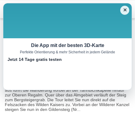
Menu
✕
Wandern
Die App mit der besten 3D-Karte
Perfekte Orientierung & mehr Sicherheit in jedem Gelände
Kleines Törl
Jetzt 14 Tage gratis testen
11.2 km
08:00 h
1274 m
1138 m
Eine Tour von:
Contwise
Gestartet wird die Tour am Parkplatz Tannbichl in Going. Von hier
aus führt die Wanderung vorbei an der Tannbichlkapelle hinauf
zur Oberen Regalm. Quer über das Almgebiet verläuft der Steig
zum Bergsteigergrab. Die Tour leitet Sie nun direkt auf die
Felszacken des Wilden Kaisers zu. Vorbei an der Wilderer Kanzel
steigen Sie nun in den Gildensteig (Nr...