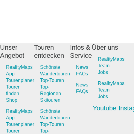
Unser
Touren
Infos &
Über uns
Angebot
entdecken
Service
RealityMaps
Team
RealityMaps
Schönste
News
Jobs
App
Wandertouren
FAQs
Tourenplaner
Top-Touren
RealityMaps
News
Touren
Top-
Team
FAQs
finden
Regionen
Jobs
Shop
Skitouren
Youtube
Inst
RealityMaps
Schönste
App
Wandertouren
Tourenplaner
Top-Touren
Touren
Top-