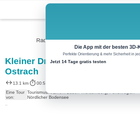
Skip
Menu
to
content
Radtour
Die App mit der besten 3D-
Perfekte Orientierung & mehr Sicherheit in 
Kleiner Dreiländer-Radweg in
Jetzt 14 Tage gratis testen
Ostrach
13.1 km
00:55 h
80 m
80 m
Eine Tour
Tourismusnetzwerk Baden-Württemberg, Ferienregion
von:
Nördlicher Bodensee
..