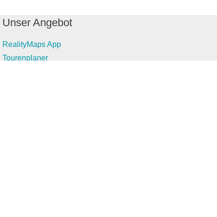
Unser Angebot
RealityMaps App
Tourenplaner
Touren finden
Shop
Touren entdecken
Schönste Wandertouren
Top-Touren
Top-Regionen
Skitouren
Infos & Service
News
FAQs