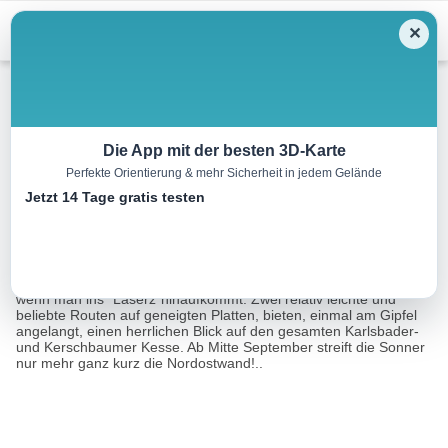
Menu
✕
Klettersteig
Die App mit der besten 3D-Karte
Perfekte Orientierung & mehr Sicherheit in jedem Gelände
Kleine Gamswiesenspitze
Jetzt 14 Tage gratis testen
6.2 km
00:45 h
m
m
Eine Tour von:
Contwise
Die kleine Gamswiesenspitze bietet eines der ersten Kletterziele,
wenn man ins "Laserz"hinaufkommt. Zwei relativ leichte und
beliebte Routen auf geneigten Platten, bieten, einmal am Gipfel
angelangt, einen herrlichen Blick auf den gesamten Karlsbader-
und Kerschbaumer Kesse. Ab Mitte September streift die Sonner
nur mehr ganz kurz die Nordostwand!..