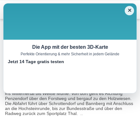
Menu
✕
Mountainbike
Die App mit der besten 3D-Karte
Perfekte Orientierung & mehr Sicherheit in jedem Gelände
Klausenbergrunde Nr. 124
Jetzt 14 Tage gratis testen
18.8 km
02:00 h
850 m
m
Eine Tour von:
Contwise
Die Route führt vom Sportzentrum in Thal über die Landstraße
ins Wilfernertal bis Weiße Mühle. Von dort geht es Richtung
Penzendorf über den Forstweg und bergauf zu den Holzwiesen.
Die Abfahrt führt über Schrottendorf und Bannberg mit Anschluss
an die Hochsteinrunde, bis zur Bundesstraße und über den
Radweg zurück zum Sportplatz Thal. ..