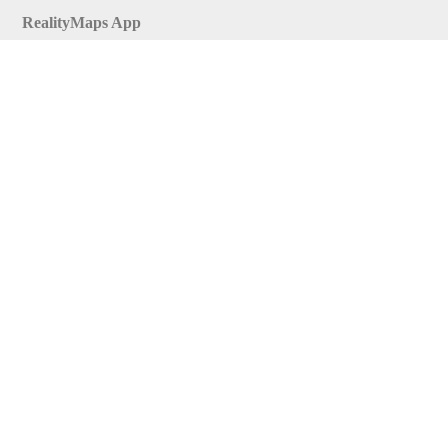
RealityMaps App
Tourenplaner
Touren finden
Shop
Touren entdecken
Schönste Wandertouren
Top-Touren
Top-Regionen
Skitouren
Infos & Service
News
FAQs
Über uns