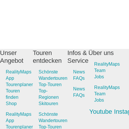
Unser
Touren
Infos &
Über uns
Angebot
entdecken
Service
RealityMaps
Team
RealityMaps
Schönste
News
Jobs
App
Wandertouren
FAQs
Tourenplaner
Top-Touren
RealityMaps
News
Touren
Top-
Team
FAQs
finden
Regionen
Jobs
Shop
Skitouren
Youtube
Inst
RealityMaps
Schönste
App
Wandertouren
Tourenplaner
Top-Touren