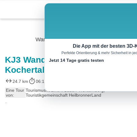
Skip
Menu
to
content
Wandern
Die App mit der besten 3D-
Perfekte Orientierung & mehr Sicherheit in 
KJ3 Wanderachter im
Jetzt 14 Tage gratis testen
Kochertal
24.7 km
06:14 h
164 m
164 m
Eine Tour
Tourismusnetzwerk Baden-Württemberg,
von:
Touristikgemeinschaft HeilbronnerLand
..