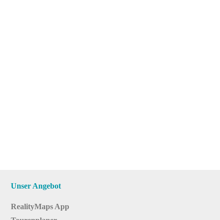
Unser Angebot
RealityMaps App