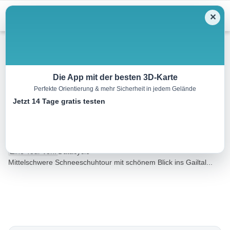
Menu
✕
Schneeschuh
Die App mit der besten 3D-Karte
Perfekte Orientierung & mehr Sicherheit in jedem Gelände
Kirchbacher Wipfelalm (1.576
Jetzt 14 Tage gratis testen
m)
6.9 km
03:54 h
952 m
85 m
Eine Tour von:
Datacycle
Mittelschwere Schneeschuhtour mit schönem Blick ins Gailtal...