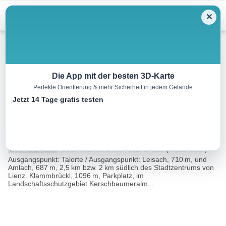
Menu
✕
Wandern
Die App mit der besten 3D-Karte
Perfekte Orientierung & mehr Sicherheit in jedem Gelände
Kerschbaumeralm –
Jetzt 14 Tage gratis testen
Weittalspitze
13.9 km
08:00 h
1444 m
1444 m
Eine Tour von:
Rother Wanderführer Osttirol Süd (Walter Mair)
Ausgangspunkt: Talorte / Ausgangspunkt: Leisach, 710 m, und
Amlach, 687 m, 2,5 km bzw. 2 km südlich des Stadtzentrums von
Lienz. Klammbrückl, 1096 m, Parkplatz, im
Landschaftsschutzgebiet Kerschbaumeralm...