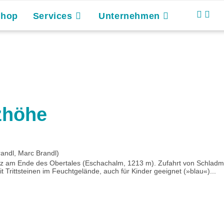
Shop
Services
Unternehmen
tzhöhe
andl, Marc Brandl)
z am Ende des Obertales (Eschachalm, 1213 m). Zufahrt von Schladmi
rittsteinen im Feuchtgelände, auch für Kinder geeignet (»blau«)...