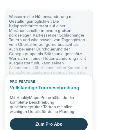
Wasserreiche Hüttenwanderung mit
Gestaltungsmöglichkeit Die
Keinprechthütte steht auf einer
Moränenschulter in einem großen,
nordseitigen Karkessel der Schladminger
Tauern und wird sowohl von Tagesgästen
vom Obertal herauf gerne besucht als
auch bei einer Durchquerung der
Gebirgsgruppe als Stützpunkt geschätzt.
Wer sich mit einer Hüttenwanderung nicht
ausgelastet fühlt, kann seinen
Aktionsradius über einen stillen Karsee zur
Lignitzhöhe ausdehnen oder sich eine der
Varianten vornehmen; am...
PRO FEATURE
Vollständige Tourbeschreibung
Mit RealityMaps Pro erhältst du die
komplette Beschreibung
qualitätsgeprüfter Touren mit allen
wichtigen Details für deine Planung.
Zum Pro Abo