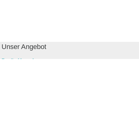
Unser Angebot
RealityMaps App
Tourenplaner
Touren finden
Shop
Touren entdecken
Schönste Wandertouren
Top-Touren
Top-Regionen
Skitouren