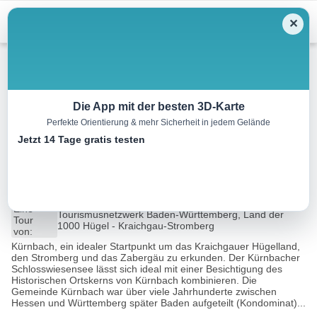
Menu
✕
Wandern
Die App mit der besten 3D-Karte
Perfekte Orientierung & mehr Sicherheit in jedem Gelände
KB4 Kürnbach Seerundweg
Jetzt 14 Tage gratis testen
#Schwarzrieslingdorf
2.8 km
00:30 h
34 m
34 m
Eine
Tourismusnetzwerk Baden-Württemberg, Land der
Tour
1000 Hügel - Kraichgau-Stromberg
von:
Kürnbach, ein idealer Startpunkt um das Kraichgauer Hügelland,
den Stromberg und das Zabergäu zu erkunden. Der Kürnbacher
Schlosswiesensee lässt sich ideal mit einer Besichtigung des
Historischen Ortskerns von Kürnbach kombinieren. Die
Gemeinde Kürnbach war über viele Jahrhunderte zwischen
Hessen und Württemberg später Baden aufgeteilt (Kondominat)...