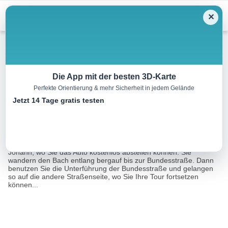
Menu
✕
Winterwandern
Die App mit der besten 3D-Karte
Perfekte Orientierung & mehr Sicherheit in jedem Gelände
Katzlmoosweg
Jetzt 14 Tage gratis testen
5.0 km
01:45 h
472 m
m
Eine Tour von:
Outdooractive
Die Wanderung starten Sie am Parkplatz des Sportplatzes St.
Johann, wo Sie das Auto kostenlos abstellen können. Sie
wandern den Bach entlang bergauf bis zur Bundesstraße. Dann
benutzen Sie die Unterführung der Bundesstraße und gelangen
so auf die andere Straßenseite, wo Sie Ihre Tour fortsetzen
können...