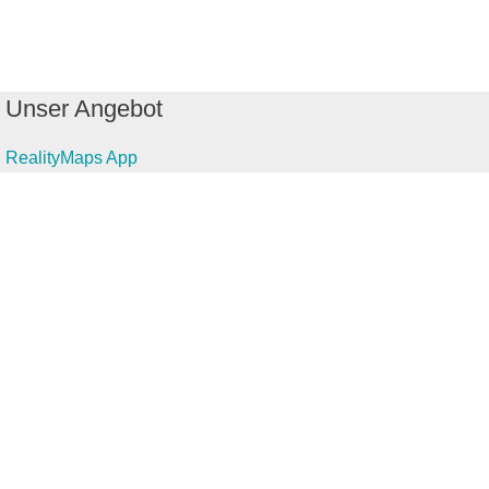
Unser Angebot
RealityMaps App
Tourenplaner
Touren finden
Shop
Touren entdecken
Schönste Wandertouren
Top-Touren
Top-Regionen
Skitouren
Infos & Service