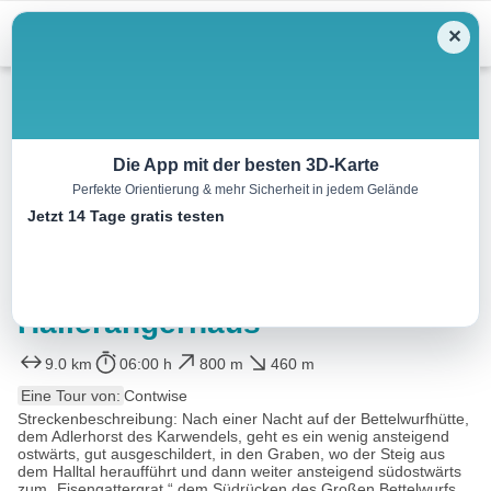
Menu
✕
Wandern
Die App mit der besten 3D-Karte
Perfekte Orientierung & mehr Sicherheit in jedem Gelände
Karwendel Höhenweg –
Jetzt 14 Tage gratis testen
Gehrichtung Reith-Scharnitz
(Etappe 5): Bettelwurfhütte –
Hallerangerhaus
9.0 km
06:00 h
800 m
460 m
Eine Tour von:
Contwise
Streckenbeschreibung: Nach einer Nacht auf der Bettelwurfhütte,
dem Adlerhorst des Karwendels, geht es ein wenig ansteigend
ostwärts, gut ausgeschildert, in den Graben, wo der Steig aus
dem Halltal heraufführt und dann weiter ansteigend südostwärts
zum „Eisengattergrat,“ dem Südrücken des Großen Bettelwurfs...