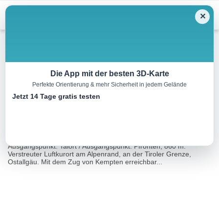
Menu
✕
Wandern
Die App mit der besten 3D-Karte
Perfekte Orientierung & mehr Sicherheit in jedem Gelände
Kappeler Alp, 1340 m
Jetzt 14 Tage gratis testen
6.4 km
03:15 h
464 m
464 m
Eine Tour
Rother Wanderführer Allgäuer Alpen (Herbert
von:
Mayr)
Ausgangspunkt: Talort / Ausgangspunkt: Pfronten, 860 m.
Verstreuter Luftkurort am Alpenrand, an der Tiroler Grenze,
Ostallgäu. Mit dem Zug von Kempten erreichbar...