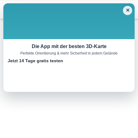
Menu
✕
Wandern
Die App mit der besten 3D-Karte
Perfekte Orientierung & mehr Sicherheit in jedem Gelände
Kandleralm Weg
Jetzt 14 Tage gratis testen
8.7 km
02:30 h
330 m
330 m
Eine Tour von:
Contwise
..