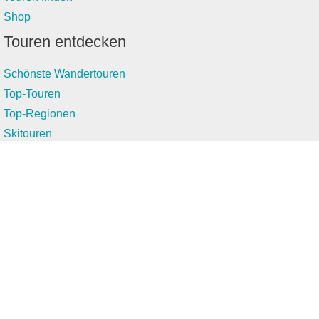
Shop
Touren entdecken
Schönste Wandertouren
Top-Touren
Top-Regionen
Skitouren
Infos & Service
News
FAQs
Über uns
RealityMaps
Team
Jobs