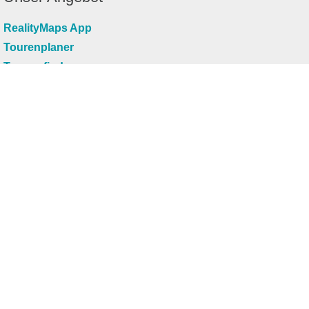
RealityMaps App
Tourenplaner
Touren finden
Shop
Touren entdecken
Schönste Wandertouren
Top-Touren
Top-Regionen
Skitouren
Infos & Service
News
FAQs
Über uns