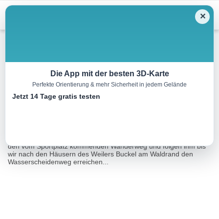
Menu
✕
Wandern
Die App mit der besten 3D-Karte
Perfekte Orientierung & mehr Sicherheit in jedem Gelände
Kamm-Weg OS 16
Jetzt 14 Tage gratis testen
10.7 km
03:20 h
155 m
155 m
Eine Tour von:
FRANKENWALD TOURISMUS Service Center
An der Kirche vorbei verlassen wir den Ort und stoßen bald auf
den vom Sportplatz kommenden Wanderweg und folgen ihm bis
wir nach den Häusern des Weilers Buckel am Waldrand den
Wasserscheidenweg erreichen...