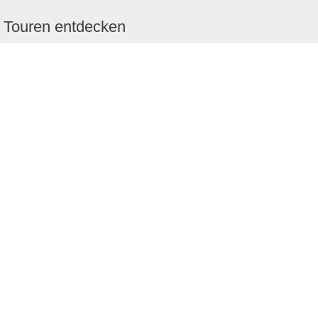
Touren entdecken
Schönste Wandertouren
Top-Touren
Top-Regionen
Skitouren
Schönste Wandertouren
Top-Touren
Top-Regionen
Skitouren
Infos & Service
News
FAQs
News