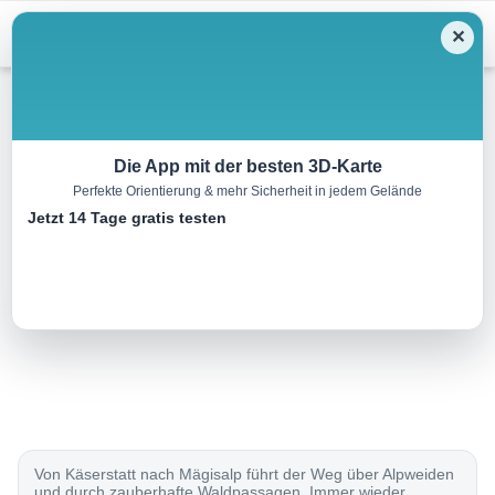
Menu
✕
Winterwandern
Die App mit der besten 3D-Karte
Perfekte Orientierung & mehr Sicherheit in jedem Gelände
Käserstatt-Mägisalp-Weg
Jetzt 14 Tage gratis testen
3.0 km
00:55 h
70 m
190 m
Eine Tour von:
SchweizMobil
..
Von Käserstatt nach Mägisalp führt der Weg über Alpweiden
und durch zauberhafte Waldpassagen. Immer wieder