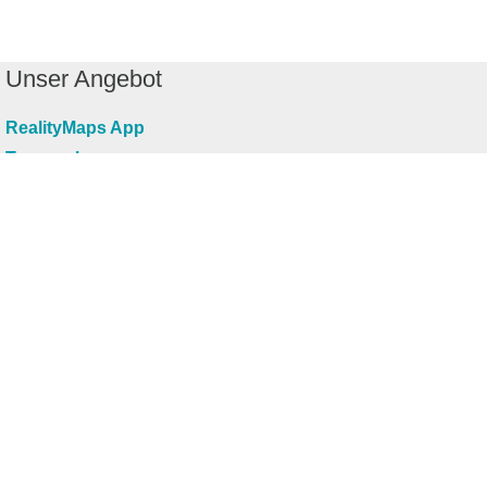
Unser Angebot
RealityMaps App
Tourenplaner
Touren finden
Shop
Touren entdecken
Schönste Wandertouren
Top-Touren
Top-Regionen
Skitouren
Infos & Service
News