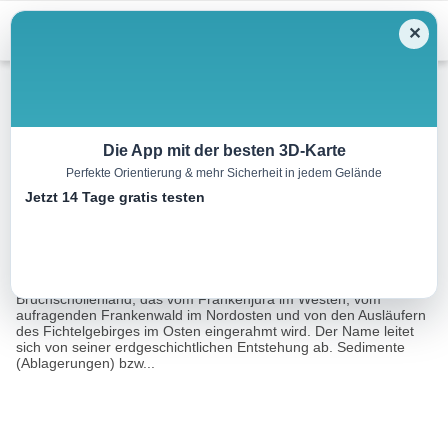
Menu
✕
Wandern
Die App mit der besten 3D-Karte
Perfekte Orientierung & mehr Sicherheit in jedem Gelände
Jura-Weg KC 63
Jetzt 14 Tage gratis testen
11.6 km
03:35 h
273 m
273 m
Eine Tour von:
FRANKENWALD TOURISMUS Service Center
Auf unserer Wanderung kommen wir in das Obermainische
Bruchschollenland, das vom Frankenjura im Westen, vom
aufragenden Frankenwald im Nordosten und von den Ausläufern
des Fichtelgebirges im Osten eingerahmt wird. Der Name leitet
sich von seiner erdgeschichtlichen Entstehung ab. Sedimente
(Ablagerungen) bzw...