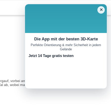
✕
Die App mit der besten 3D-Karte
Perfekte Orientierung & mehr Sicherheit in jedem
Gelände
Jetzt 14 Tage gratis testen
rgauf, vorbei am Felsmassiv des Corn Alv. Von hier geht es über
l ab, wobei man sich am Crasta Jenatsch orientiert...