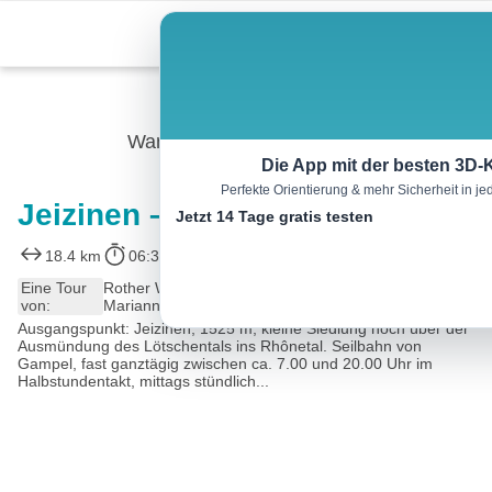
Skip
Menu
to
content
Wandern
Die App mit der besten 3D-
Perfekte Orientierung & mehr Sicherheit in 
Jeizinen – Kummenalp
Jetzt 14 Tage gratis testen
18.4 km
06:30 h
975 m
1125 m
Eine Tour
Rother Wanderführer Oberwallis (Michael Waeber,
von:
Marianne Bauer)
Ausgangspunkt: Jeizinen, 1525 m; kleine Siedlung hoch über der
Ausmündung des Lötschentals ins Rhônetal. Seilbahn von
Gampel, fast ganztägig zwischen ca. 7.00 und 20.00 Uhr im
Halbstundentakt, mittags stündlich...