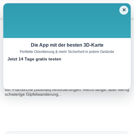
Menu
✕
Wandern
Die App mit der besten 3D-Karte
Perfekte Orientierung & mehr Sicherheit in jedem Gelände
Jachenau – Benediktenwand
Jetzt 14 Tage gratis testen
17.7 km
07:00 h
1051 m
1051 m
Eine Tour von:
Rother Wanderführer Isarwinkel (Eugen E. Hüsler)
Ausgangspunkt: Wanderparkplatz, 790 m, in Jachenau unterhalb
der Pfarrkirche (Bushalt).Anforderungen: Recht lange, aber wenig
schwierige Gipfelwanderung...