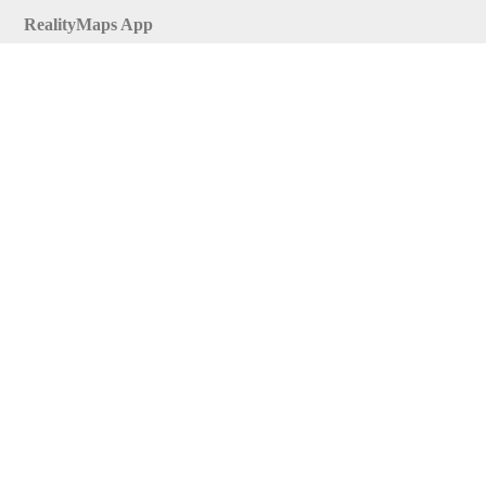
RealityMaps App
Tourenplaner
Touren finden
Shop
Touren entdecken
Schönste Wandertouren
Top-Touren
Top-Regionen
Skitouren
Infos & Service
News
FAQs
Über uns