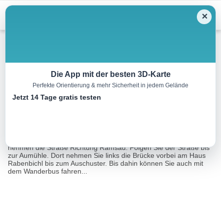
Menu
✕
Wandern
Die App mit der besten 3D-Karte
Perfekte Orientierung & mehr Sicherheit in jedem Gelände
IVV-Hachau Runde
Jetzt 14 Tage gratis testen
8.2 km
02:27 h
257 m
256 m
Eine Tour von:
Outdooractive
Vom Dorfplatz Filzmoos gehen Sie zum Kreisverkehr und
nehmen die Straße Richtung Ramsau. Folgen Sie der Straße bis
zur Aumühle. Dort nehmen Sie links die Brücke vorbei am Haus
Rabenbichl bis zum Auschuster. Bis dahin können Sie auch mit
dem Wanderbus fahren...