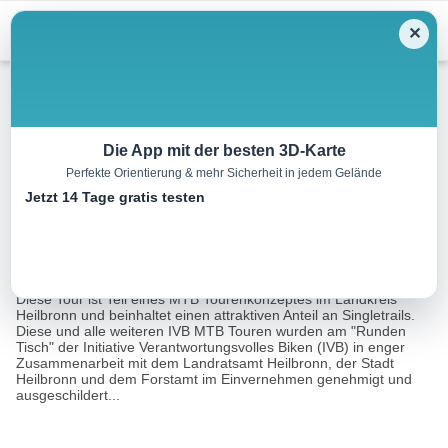
Menu
✕
Mountainbike
Die App mit der besten 3D-Karte
Perfekte Orientierung & mehr Sicherheit in jedem Gelände
IVB MTB Tour 2 | Salzweg
Jetzt 14 Tage gratis testen
26.4 km
07:15 h
280 m
230 m
Eine Tour
Tourismusnetzwerk Baden-Württemberg,
von:
HeilbronnerLand
Diese Tour ist Teil eines MTB Tourenkonzeptes im Landkreis
Heilbronn und beinhaltet einen attraktiven Anteil an Singletrails.
Diese und alle weiteren IVB MTB Touren wurden am "Runden
Tisch" der Initiative Verantwortungsvolles Biken (IVB) in enger
Zusammenarbeit mit dem Landratsamt Heilbronn, der Stadt
Heilbronn und dem Forstamt im Einvernehmen genehmigt und
ausgeschildert...