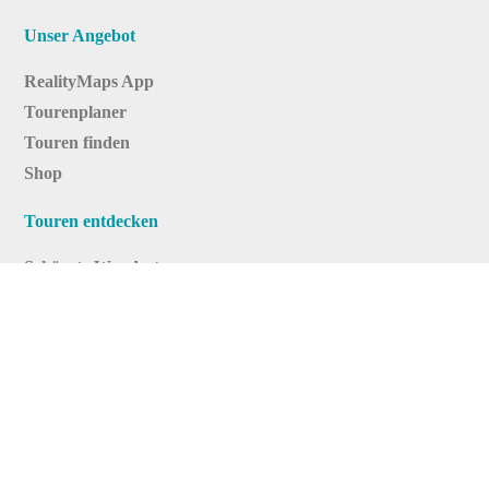
Unser Angebot
RealityMaps App
Tourenplaner
Touren finden
Shop
Touren entdecken
Schönste Wandertouren
Top-Touren
Top-Regionen
Skitouren
Infos & Service
News
FAQs