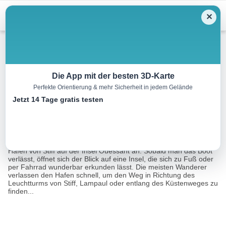
Menu
✕
Wandern
Die App mit der besten 3D-Karte
Perfekte Orientierung & mehr Sicherheit in jedem Gelände
Insel Ouessant Etappe 1
Jetzt 14 Tage gratis testen
16.2 km
00:00 h
m
m
Eine Tour von:
RealityMaps
Stiff und die Südseite der Insel Ouessant: Die Fromveur 2 legt im
Hafen von Stiff auf der Insel Ouessant an. Sobald man das Boot
verlässt, öffnet sich der Blick auf eine Insel, die sich zu Fuß oder
per Fahrrad wunderbar erkunden lässt. Die meisten Wanderer
verlassen den Hafen schnell, um den Weg in Richtung des
Leuchtturms von Stiff, Lampaul oder entlang des Küstenweges zu
finden...