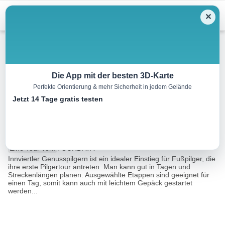
Menu
✕
Wandern
Die App mit der besten 3D-Karte
Perfekte Orientierung & mehr Sicherheit in jedem Gelände
Innviertler Genusspilgern –
Jetzt 14 Tage gratis testen
“Etappe 2”
23.3 km
06:45 h
523 m
526 m
Eine Tour von:
TOURDATA
Innviertler Genusspilgern ist ein idealer Einstieg für Fußpilger, die
ihre erste Pilgertour antreten. Man kann gut in Tagen und
Streckenlängen planen. Ausgewählte Etappen sind geeignet für
einen Tag, somit kann auch mit leichtem Gepäck gestartet
werden...