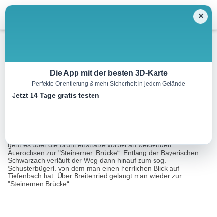
Menu
✕
Wandern
Die App mit der besten 3D-Karte
Perfekte Orientierung & mehr Sicherheit in jedem Gelände
Im Schwarzachtal
Jetzt 14 Tage gratis testen
7.7 km
02:00 h
4241 m
3425 m
Eine Tour von:
Landkreis Cham
Ausgangspunkt ist die Ortsmitte von Tiefenbach. Von hier aus
geht es über die Brunnenstraße vorbei an weidenden
Auerochsen zur "Steinernen Brücke“. Entlang der Bayerischen
Schwarzach verläuft der Weg dann hinauf zum sog.
Schusterbügerl, von dem man einen herrlichen Blick auf
Tiefenbach hat. Über Breitenried gelangt man wieder zur
"Steinernen Brücke“...