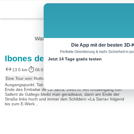
Skip
Menu
to
content
Wandern
Die App mit der besten 3D-
Perfekte Orientierung & mehr Sicherheit in 
Ibones de Arriel, 2230 m
Jetzt 14 Tage gratis testen
13.5 km
06:00 h
927 m
927 m
Eine Tour von:
Rother Wanderführer Pyrenäen 1 (Roger Büdeler)
Ausgangspunkt: Talort:Sallent de Gállego, 1325 m.Parkplatz am
Ende des Embalse de La Sarra, 1445 m. Am Ortseingang von
Sallent de Gállego bleibt man geradeaus, dann am Ende der
Straße links hoch und immer den Schildern »La Sarra« folgend
bis zum E-Werk...