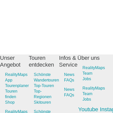
Unser
Touren
Infos &
Über uns
Angebot
entdecken
Service
RealityMaps
Team
RealityMaps
Schönste
News
Jobs
App
Wandertouren
FAQs
Tourenplaner
Top-Touren
RealityMaps
News
Touren
Top-
Team
FAQs
finden
Regionen
Jobs
Shop
Skitouren
Youtube
Inst
RealityMaps
Schönste