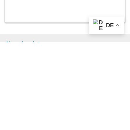
DE
Unser Angebot
RealityMaps App
Tourenplaner
Touren finden
Shop
Touren entdecken
Schönste Wandertouren
Top-Touren
Top-Regionen
Skitouren