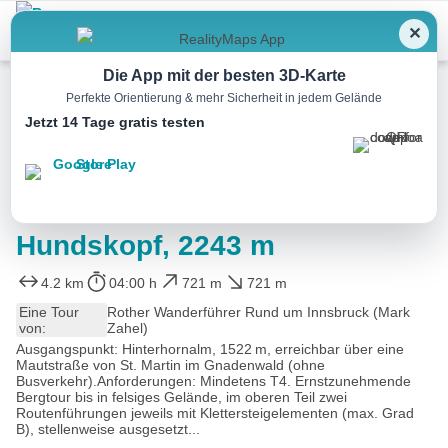
Menu
✕
Die App mit der besten 3D-Karte
Perfekte Orientierung & mehr Sicherheit in jedem Gelände
Jetzt 14 Tage gratis testen
Wandern
Hundskopf, 2243 m
4.2 km
04:00 h
721 m
721 m
Eine Tour
Rother Wanderführer Rund um Innsbruck (Mark
von:
Zahel)
Ausgangspunkt: Hinterhornalm, 1522 m, erreichbar über eine
Mautstraße von St. Martin im Gnadenwald (ohne
Busverkehr).Anforderungen: Mindetens T4. Ernstzunehmende
Bergtour bis in felsiges Gelände, im oberen Teil zwei
Routenführungen jeweils mit Klettersteigelementen (max. Grad
B), stellenweise ausgesetzt...