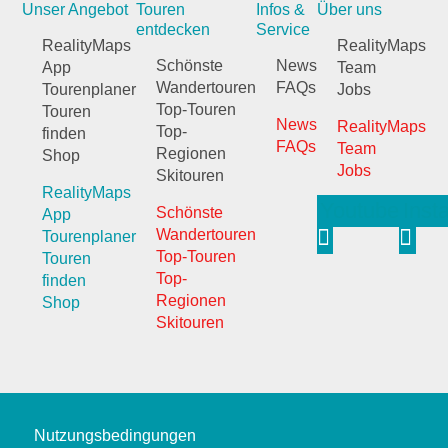
Unser Angebot
Touren
Infos &
Über uns
entdecken
Service
RealityMaps
RealityMaps
Schönste
News
App
Team
Wandertouren
FAQs
Tourenplaner
Jobs
Top-Touren
Touren
News
RealityMaps
Top-
finden
FAQs
Team
Regionen
Shop
Jobs
Skitouren
RealityMaps
Youtube
Inst
Schönste
App
Wandertouren
Tourenplaner
Top-Touren
Touren
Top-
finden
Regionen
Shop
Skitouren
Nutzungsbedingungen