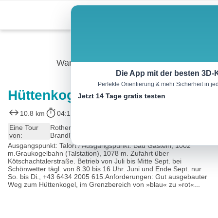
Skip
Menu
to
content
Wandern
Die App mit der besten 3D-
Perfekte Orientierung & mehr Sicherheit in 
Hüttenkogel und Graukogel
Jetzt 14 Tage gratis testen
10.8 km
04:15 h
623 m
623 m
Eine Tour
Rother Wanderführer Gasteinertal (Sepp und Marc
von:
Brandl)
Ausgangspunkt: Talort / Ausgangspunkt: Bad Gastein, 1002
m.Graukogelbahn (Talstation), 1078 m. Zufahrt über
Kötschachtalerstraße. Betrieb von Juli bis Mitte Sept. bei
Schönwetter tägl. von 8.30 bis 16 Uhr. Juni und Ende Sept. nur
So. bis Di., +43 6434 2005 615.Anforderungen: Gut ausgebauter
Weg zum Hüttenkogel, im Grenzbereich von »blau« zu »rot«...