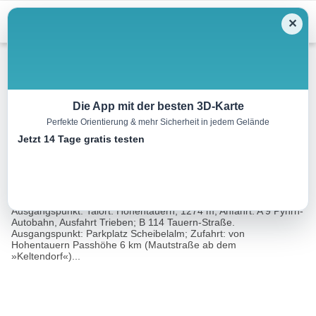
Menu
✕
Wandern
Die App mit der besten 3D-Karte
Perfekte Orientierung & mehr Sicherheit in jedem Gelände
Hühnerkogel, 1593 m
Jetzt 14 Tage gratis testen
9.6 km
04:45 h
923 m
923 m
Eine Tour
Rother Wanderführer Grazer Hausberge (Günter
von:
Auferbauer, Luise Auferbauer)
Ausgangspunkt: Talort: Hohentauern, 1274 m; Anfahrt: A 9 Pyhrn-
Autobahn, Ausfahrt Trieben; B 114 Tauern-Straße.
Ausgangspunkt: Parkplatz Scheibelalm; Zufahrt: von
Hohentauern Passhöhe 6 km (Mautstraße ab dem
»Keltendorf«)...