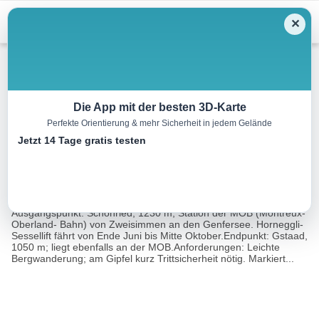
Menu
✕
Wandern
Die App mit der besten 3D-Karte
Perfekte Orientierung & mehr Sicherheit in jedem Gelände
Hornflue, 1949 m
Jetzt 14 Tage gratis testen
9.4 km
04:00 h
719 m
899 m
Eine Tour
Rother Wanderführer Berner Oberland West (Daniel
von:
Anker)
Ausgangspunkt: Schönried, 1230 m, Station der MOB (Montreux-
Oberland- Bahn) von Zweisimmen an den Genfersee. Horneggli-
Sessellift fährt von Ende Juni bis Mitte Oktober.Endpunkt: Gstaad,
1050 m; liegt ebenfalls an der MOB.Anforderungen: Leichte
Bergwanderung; am Gipfel kurz Trittsicherheit nötig. Markiert...